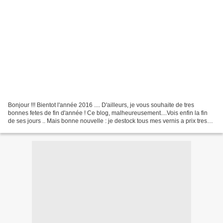
Bonjour !!! Bientot l'année 2016 .... D'ailleurs, je vous souhaite de tres
bonnes fetes de fin d'année ! Ce blog, malheureusement....Vois enfin la fin
de ses jours .. Mais bonne nouvelle : je destock tous mes vernis a prix tres
alléchant ! Ne loupez pas...