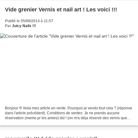
Vide grenier Vernis et nail art ! Les voici !!!
Publié le 05/08/2014 à 11:57
Par
Juicy Nails !!!
Bonjour !!! Voila mes article en vente. Pourquoi je vends tout cela ? (réponse
dans l'article précédent). Conditions de ventes: Je ne prends aucune
réservation (meme pr les amies) dsl ! (on m'a déja réservé des vernis que
j'avais mis de coté, puis plus...