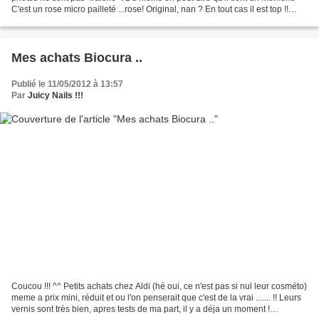
C'est un rose micro pailleté ...rose! Original, nan ? En tout cas il est top !!
Vous pouvez l'avoir sur...
Mes achats Biocura ..
Publié le 11/05/2012 à 13:57
Par
Juicy Nails !!!
Coucou !!! ^^ Petits achats chez Aldi (hé oui, ce n'est pas si nul leur cosméto)
meme a prix mini, réduit et ou l'on penserait que c'est de la vrai ....... !! Leurs
vernis sont très bien, apres tests de ma part, il y a déja un moment !