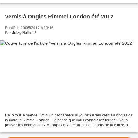
souvenez vous :http://passion.nail-art.over-blog.com/article-biocura-n-3-
80347738.html...
Vernis à Ongles Rimmel London été 2012
Publié le 10/05/2012 à 13:16
Par
Juicy Nails !!!
Hello tout le monde ! Voici un petit apercu aujourd'hui des vernis à ongles de
la marque Rimmel London . Je pense que vous connaissez toutes ? Vous
pouvez les acheter chez Monoprix et Auchan . Ils font partis de la collection
été 2012 . Je trouve personnellement...