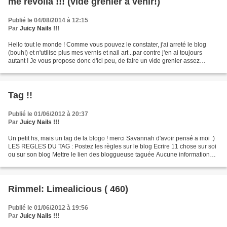
me revoila !!! (vide grenier a venir!)
Publié le 04/08/2014 à 12:15
Par
Juicy Nails !!!
Hello tout le monde ! Comme vous pouvez le constater, j'ai arreté le blog
(bouh!) et n'utilise plus mes vernis et nail art ..par contre j'en ai toujours
autant ! Je vous propose donc d'ici peu, de faire un vide grenier assez
énorme !!! Les prix seront...
Tag !!
Publié le 01/06/2012 à 20:37
Par
Juicy Nails !!!
Un petit hs, mais un tag de la blogo ! merci Savannah d'avoir pensé a moi :)
LES REGLES DU TAG : Postez les règles sur le blog Ecrire 11 chose sur soi
ou sur son blog Mettre le lien des bloggueuse taguée Aucune information
sur nous sur la section tag...
Rimmel: Limealicious ( 460)
Publié le 01/06/2012 à 19:56
Par
Juicy Nails !!!