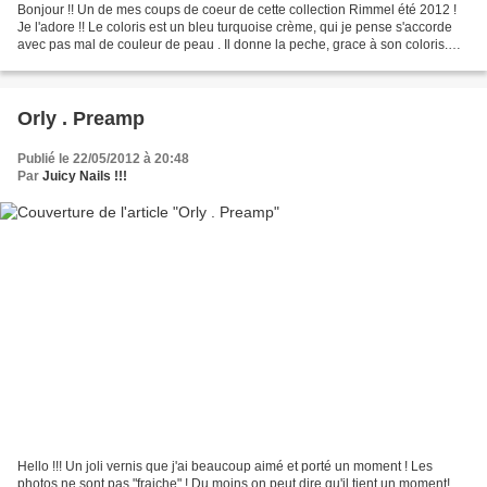
Bonjour !! Un de mes coups de coeur de cette collection Rimmel été 2012 !
Je l'adore !! Le coloris est un bleu turquoise crème, qui je pense s'accorde
avec pas mal de couleur de peau . Il donne la peche, grace à son coloris.
Sur les photos, je l'ai appliqué...
Orly . Preamp
Publié le 22/05/2012 à 20:48
Par
Juicy Nails !!!
Hello !!! Un joli vernis que j'ai beaucoup aimé et porté un moment ! Les
photos ne sont pas "fraiche" ! Du moins on peut dire qu'il tient un moment!