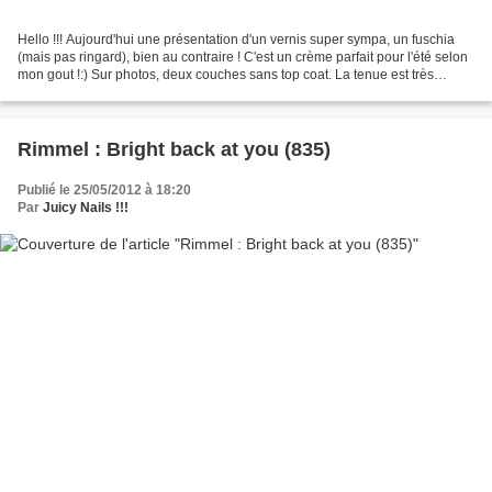
Hello !!! Aujourd'hui une présentation d'un vernis super sympa, un fuschia
(mais pas ringard), bien au contraire ! C'est un crème parfait pour l'été selon
mon gout !:) Sur photos, deux couches sans top coat. La tenue est très
bonne, comme tous les Rimmel...
Rimmel : Bright back at you (835)
Publié le 25/05/2012 à 18:20
Par
Juicy Nails !!!